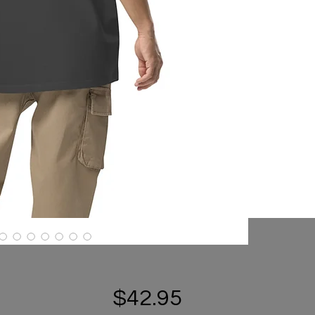
Price
$42.95